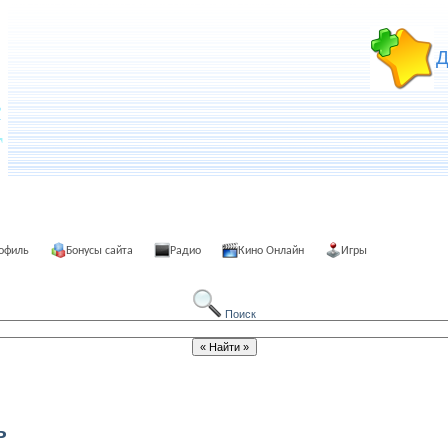
Д
офиль
Бонусы сайта
Радио
Кино Онлайн
Игры
Поиск
ь