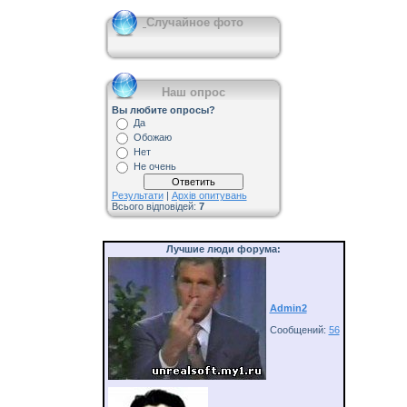
Случайное фото
Наш опрос
Вы любите опросы?
Да
Обожаю
Нет
Не очень
Результати
|
Архів опитувань
Всього відповідей:
7
Лучшие люди форума:
Admin2
Сообщений:
56