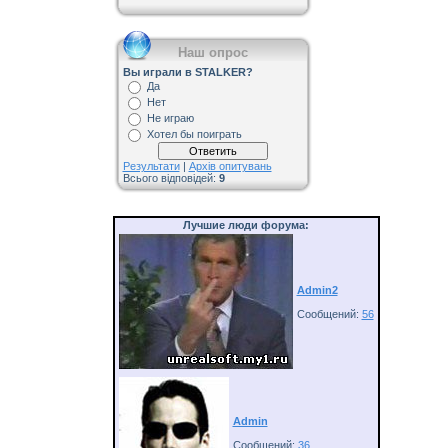
Наш опрос
Вы играли в STALKER?
Да
Нет
Не играю
Хотел бы поиграть
Результати
|
Архів опитувань
Всього відповідей:
9
Лучшие люди форума:
Admin2
Сообщений:
56
Admin
Сообщений:
36